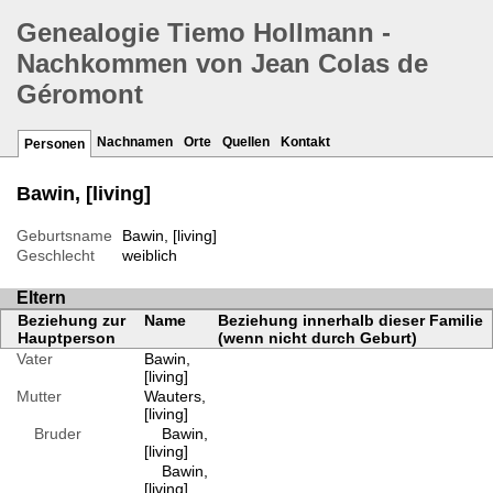
Genealogie Tiemo Hollmann -
Nachkommen von Jean Colas de
Géromont
Nachnamen
Orte
Quellen
Kontakt
Personen
Bawin, [living]
Geburtsname
Bawin, [living]
Geschlecht
weiblich
Eltern
Beziehung zur
Name
Beziehung innerhalb dieser Familie
Hauptperson
(wenn nicht durch Geburt)
Vater
Bawin,
[living]
Mutter
Wauters,
[living]
Bruder
Bawin,
[living]
Bawin,
[living]