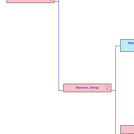
Matt
Mattonet, [living]