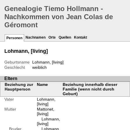
Genealogie Tiemo Hollmann -
Nachkommen von Jean Colas de
Géromont
Nachnamen
Orte
Quellen
Kontakt
Personen
Lohmann, [living]
Geburtsname
Lohmann, [living]
Geschlecht
weiblich
Eltern
Beziehung zur
Name
Beziehung innerhalb dieser
Hauptperson
Familie (wenn nicht durch
Geburt)
Vater
Lohmann,
[living]
Mutter
Mattonet,
[living]
Lohmann,
[living]
Bruder
Lohmann,