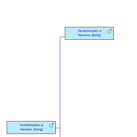
Vanderheyden a
Hauzeur, [living]
Vanderheyden a
Hauzeur, [living]