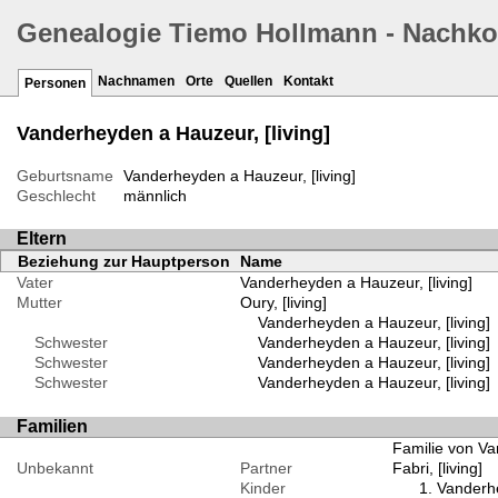
Genealogie Tiemo Hollmann - Nachk
Nachnamen
Orte
Quellen
Kontakt
Personen
Vanderheyden a Hauzeur, [living]
Geburtsname
Vanderheyden a Hauzeur, [living]
Geschlecht
männlich
Eltern
Beziehung zur Hauptperson
Name
Vater
Vanderheyden a Hauzeur, [living]
Mutter
Oury, [living]
Vanderheyden a Hauzeur, [living]
Schwester
Vanderheyden a Hauzeur, [living]
Schwester
Vanderheyden a Hauzeur, [living]
Schwester
Vanderheyden a Hauzeur, [living]
Familien
Familie von Van
Unbekannt
Partner
Fabri, [living]
Kinder
Vanderhe