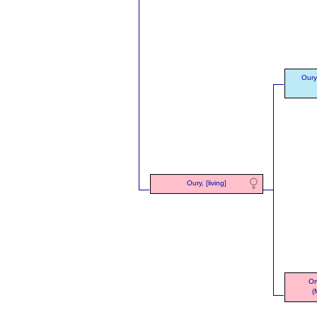
Oury
Oury, [living]
Or
(