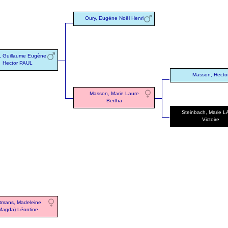
Oury, Eugène Noël Henri
, Guillaume Eugène
Hector PAUL
Masson, Hecto
Masson, Marie Laure
Bertha
Steinbach, Marie 
Victoire
tmans, Madeleine
Magda) Léontine