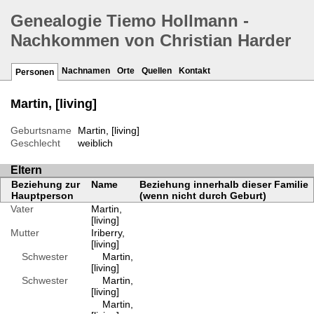
Genealogie Tiemo Hollmann -
Nachkommen von Christian Harder
Nachnamen
Orte
Quellen
Kontakt
Personen
Martin, [living]
Geburtsname
Martin, [living]
Geschlecht
weiblich
Eltern
Beziehung zur
Name
Beziehung innerhalb dieser Familie
Hauptperson
(wenn nicht durch Geburt)
Vater
Martin,
[living]
Mutter
Iriberry,
[living]
Schwester
Martin,
[living]
Schwester
Martin,
[living]
Martin,