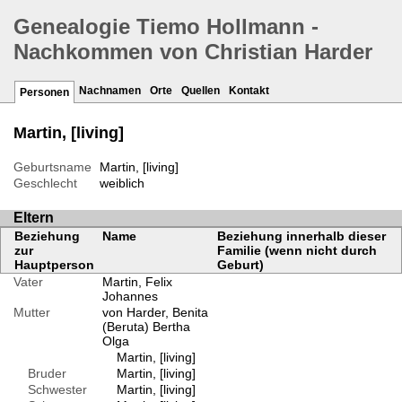
Genealogie Tiemo Hollmann -
Nachkommen von Christian Harder
Nachnamen
Orte
Quellen
Kontakt
Personen
Martin, [living]
Geburtsname
Martin, [living]
Geschlecht
weiblich
Eltern
Beziehung
Name
Beziehung innerhalb dieser
zur
Familie (wenn nicht durch
Hauptperson
Geburt)
Vater
Martin, Felix
Johannes
Mutter
von Harder, Benita
(Beruta) Bertha
Olga
Martin, [living]
Bruder
Martin, [living]
Schwester
Martin, [living]