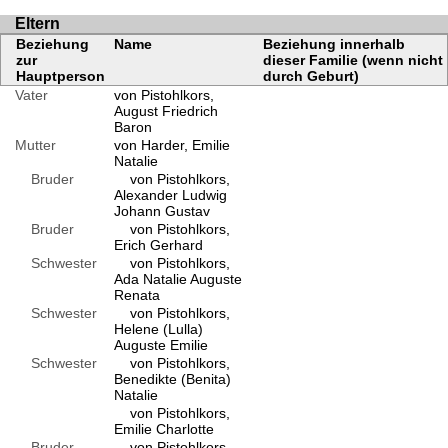
Eltern
Beziehung
Name
Beziehung innerhalb
zur
dieser Familie (wenn nicht
Hauptperson
durch Geburt)
Vater
von Pistohlkors,
August Friedrich
Baron
Mutter
von Harder, Emilie
Natalie
Bruder
von Pistohlkors,
Alexander Ludwig
Johann Gustav
Bruder
von Pistohlkors,
Erich Gerhard
Schwester
von Pistohlkors,
Ada Natalie Auguste
Renata
Schwester
von Pistohlkors,
Helene (Lulla)
Auguste Emilie
Schwester
von Pistohlkors,
Benedikte (Benita)
Natalie
von Pistohlkors,
Emilie Charlotte
Bruder
von Pistohlkors,