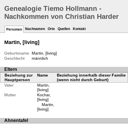
Genealogie Tiemo Hollmann -
Nachkommen von Christian Harder
Nachnamen
Orte
Quellen
Kontakt
Personen
Martin, [living]
Geburtsname
Martin, [living]
Geschlecht
männlich
Eltern
Beziehung zur
Name
Beziehung innerhalb dieser Familie
Hauptperson
(wenn nicht durch Geburt)
Vater
Martin,
[living]
Mutter
Kochar,
[living]
Martin,
[living]
Ahnentafel