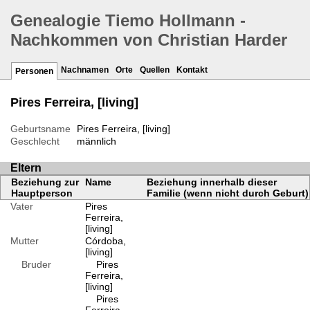
Genealogie Tiemo Hollmann -
Nachkommen von Christian Harder
Nachnamen
Orte
Quellen
Kontakt
Personen
Pires Ferreira, [living]
Geburtsname
Pires Ferreira, [living]
Geschlecht
männlich
Eltern
Beziehung zur
Name
Beziehung innerhalb dieser
Hauptperson
Familie (wenn nicht durch Geburt)
Vater
Pires
Ferreira,
[living]
Mutter
Córdoba,
[living]
Bruder
Pires
Ferreira,
[living]
Pires