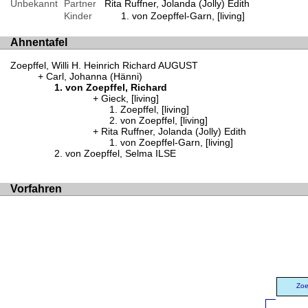
Unbekannt
Partner
Rita Ruffner, Jolanda (Jolly) Edith
Kinder
von Zoepffel-Garn, [living]
Ahnentafel
Zoepffel, Willi H. Heinrich Richard AUGUST
Carl, Johanna (Hänni)
von Zoepffel, Richard
Gieck, [living]
Zoepffel, [living]
von Zoepffel, [living]
Rita Ruffner, Jolanda (Jolly) Edith
von Zoepffel-Garn, [living]
von Zoepffel, Selma ILSE
Vorfahren
Zoe