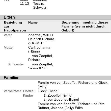
11-13
Tessin,
Schweiz
Eltern
Beziehung
Name
Beziehung innerhalb dieser
zur
Familie (wenn nicht durch
Hauptperson
Geburt)
Vater
Zoepffel, Willi H.
Heinrich Richard
AUGUST
Mutter
Carl, Johanna
(Hänni)
von Zoepffel,
Richard
Schwester
von Zoepffel,
Selma ILSE
Familien
Familie von von Zoepffel, Richard und Gieck,
[living]
Verheiratet
Ehefrau
Gieck, [living]
Kinder
Zoepffel, [living]
von Zoepffel, [living]
Familie von von Zoepffel, Richard und Rita
Ruffner, Jolanda (Jolly) Edith