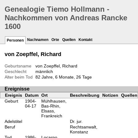
Genealogie Tiemo Hollmann -
Nachkommen von Andreas Rancke
1600
Nachnamen
Orte
Quellen
Kontakt
Personen
von Zoepffel, Richard
Geburtsname
von Zoepffel, Richard
Geschlecht
männlich
Alter beim Tod
82 Jahre, 6 Monate, 26 Tage
Ereignisse
Ereignis
Datum
Ort
Beschreibung
Notizen
Quellen
Geburt
1904-
Mühlhausen,
04-17
Bas-Rhin,
Elsass,
Frankreich
Adelstitel
Dr. jur.
Beruf
Rechtsanwalt,
Konstanz
Tod
1986-
Locarno,