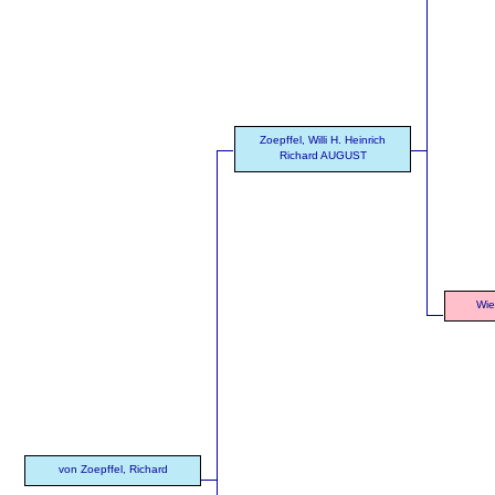
Zoepffel, Willi H. Heinrich
Richard AUGUST
Wie
von Zoepffel, Richard