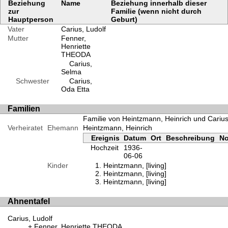
Beziehung
Name
Beziehung innerhalb dieser
zur
Familie (wenn nicht durch
Hauptperson
Geburt)
Vater
Carius, Ludolf
Mutter
Fenner,
Henriette
THEODA
Carius,
Selma
Schwester
Carius,
Oda Etta
Familien
Familie von Heintzmann, Heinrich und Cariu
Verheiratet
Ehemann
Heintzmann, Heinrich
Ereignis
Datum
Ort
Beschreibung
No
Hochzeit
1936-
06-06
Kinder
Heintzmann, [living]
Heintzmann, [living]
Heintzmann, [living]
Ahnentafel
Carius, Ludolf
Fenner, Henriette THEODA