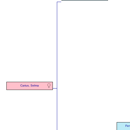
Carius, Selma
Fen