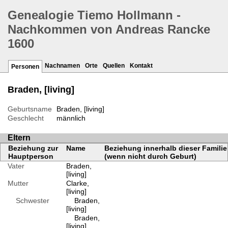
Genealogie Tiemo Hollmann -
Nachkommen von Andreas Rancke
1600
Nachnamen
Orte
Quellen
Kontakt
Personen
Braden, [living]
Geburtsname
Braden, [living]
Geschlecht
männlich
Eltern
Beziehung zur
Name
Beziehung innerhalb dieser Familie
Hauptperson
(wenn nicht durch Geburt)
Vater
Braden,
[living]
Mutter
Clarke,
[living]
Schwester
Braden,
[living]
Braden,
[living]