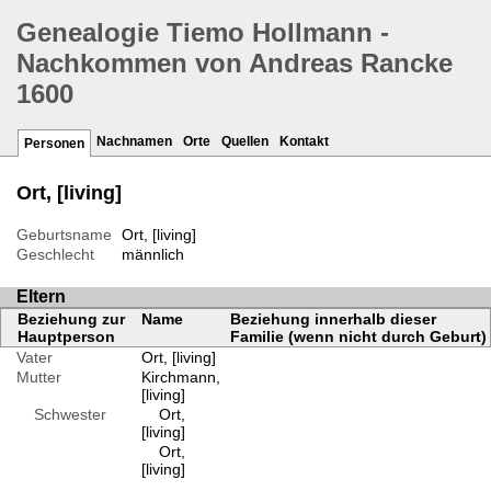
Genealogie Tiemo Hollmann -
Nachkommen von Andreas Rancke
1600
Nachnamen
Orte
Quellen
Kontakt
Personen
Ort, [living]
Geburtsname
Ort, [living]
Geschlecht
männlich
Eltern
Beziehung zur
Name
Beziehung innerhalb dieser
Hauptperson
Familie (wenn nicht durch Geburt)
Vater
Ort, [living]
Mutter
Kirchmann,
[living]
Schwester
Ort,
[living]
Ort,
[living]