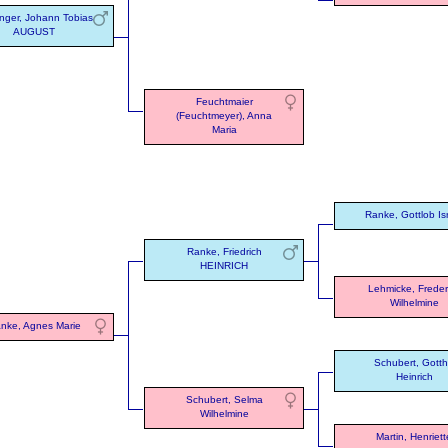
nger, Johann Tobias
AUGUST
Feuchtmaier
(Feuchtmeyer), Anna
Maria
Ranke, Gottlob Is
Ranke, Friedrich
HEINRICH
Lehmicke, Freder
Wilhelmine
nke, Agnes Marie
Schubert, Gotthi
Heinrich
Schubert, Selma
Wilhelmine
Martin, Henriett