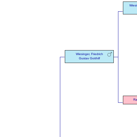
Wiesi
Wiesinger, Friedrich
Gustav Gotthilf
Ra