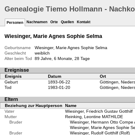
Genealogie Tiemo Hollmann - Nachk
Nachnamen
Orte
Quellen
Kontakt
Personen
Wiesinger, Marie Agnes Sophie Selma
Geburtsname
Wiesinger, Marie Agnes Sophie Selma
Geschlecht
weiblich
Alter beim Tod
89 Jahre, 6 Monate, 28 Tage
Ereignisse
Ereignis
Datum
Ort
Geburt
1893-06-22
Göttingen, Nieder
Tod
1983-01-20
Göttingen, Nieder
Eltern
Beziehung zur Hauptperson
Name
Vater
Wiesinger, Friedrich Gustav Gotthilf
Mutter
Reinking, Leontine MATHILDE
Bruder
Wiesinger, Hermann Otto Compe 
Wiesinger, Marie Agnes Sophie S
Bruder
Wiesinger, Rudolf Gotthilf (Rolf)