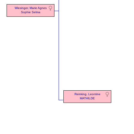
Wiesinger, Marie Agnes
Sophie Selma
Reinking, Leontine
MATHILDE