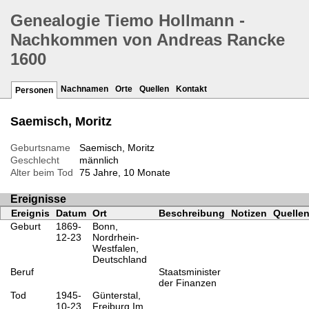
Genealogie Tiemo Hollmann -
Nachkommen von Andreas Rancke
1600
Nachnamen
Orte
Quellen
Kontakt
Personen
Saemisch, Moritz
Geburtsname
Saemisch, Moritz
Geschlecht
männlich
Alter beim Tod
75 Jahre, 10 Monate
Ereignisse
Ereignis
Datum
Ort
Beschreibung
Notizen
Quelle
Geburt
1869-
Bonn,
12-23
Nordrhein-
Westfalen,
Deutschland
Beruf
Staatsminister
der Finanzen
Tod
1945-
Günterstal,
10-23
Freiburg Im