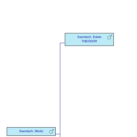
Saemisch, Edwin
THEODOR
Saemisch, Moritz