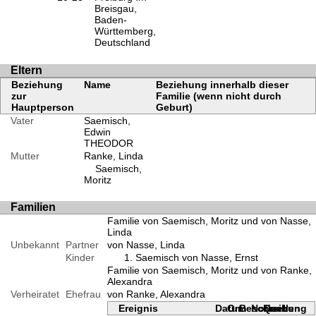
Breisgau,
Baden-
Württemberg,
Deutschland
Eltern
Beziehung
Name
Beziehung innerhalb dieser
zur
Familie (wenn nicht durch
Hauptperson
Geburt)
Vater
Saemisch,
Edwin
THEODOR
Mutter
Ranke, Linda
Saemisch,
Moritz
Familien
Familie von Saemisch, Moritz und von Nasse,
Linda
Unbekannt
Partner
von Nasse, Linda
Kinder
Saemisch von Nasse, Ernst
Familie von Saemisch, Moritz und von Ranke,
Alexandra
Verheiratet
Ehefrau
von Ranke, Alexandra
Ereignis
Datum
Ort
Beschreibung
Notizen
Quellen