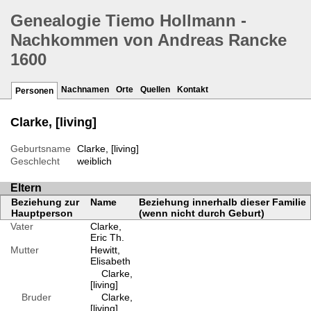
Genealogie Tiemo Hollmann -
Nachkommen von Andreas Rancke
1600
Nachnamen
Orte
Quellen
Kontakt
Personen
Clarke, [living]
Geburtsname
Clarke, [living]
Geschlecht
weiblich
Eltern
Beziehung zur
Name
Beziehung innerhalb dieser Familie
Hauptperson
(wenn nicht durch Geburt)
Vater
Clarke,
Eric Th.
Mutter
Hewitt,
Elisabeth
Clarke,
[living]
Bruder
Clarke,
[living]