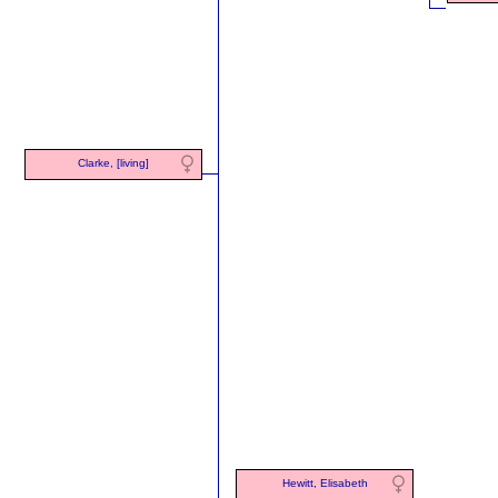
Clarke, [living]
Hewitt, Elisabeth