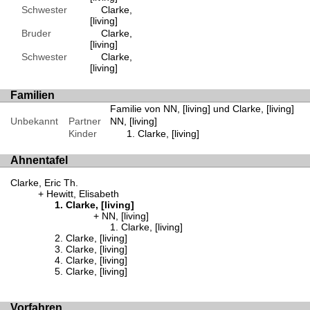
Schwester
Clarke,
[living]
Bruder
Clarke,
[living]
Schwester
Clarke,
[living]
Familien
Familie von NN, [living] und Clarke, [living]
Unbekannt
Partner
NN, [living]
Kinder
Clarke, [living]
Ahnentafel
Clarke, Eric Th.
Hewitt, Elisabeth
Clarke, [living]
NN, [living]
Clarke, [living]
Clarke, [living]
Clarke, [living]
Clarke, [living]
Clarke, [living]
Vorfahren