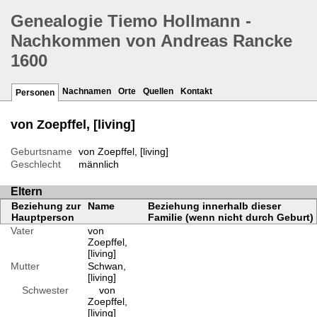
Genealogie Tiemo Hollmann -
Nachkommen von Andreas Rancke
1600
Nachnamen
Orte
Quellen
Kontakt
Personen
von Zoepffel, [living]
Geburtsname
von Zoepffel, [living]
Geschlecht
männlich
Eltern
Beziehung zur
Name
Beziehung innerhalb dieser
Hauptperson
Familie (wenn nicht durch Geburt)
Vater
von
Zoepffel,
[living]
Mutter
Schwan,
[living]
Schwester
von
Zoepffel,
[living]