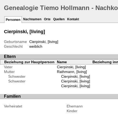
Genealogie Tiemo Hollmann - Nachk
Nachnamen
Orte
Quellen
Kontakt
Personen
Cierpinski, [living]
Geburtsname
Cierpinski, [living]
Geschlecht
weiblich
Eltern
Beziehung zur Hauptperson
Name
Beziehung inn
Vater
Cierpinski, [living]
Mutter
Rathmann, [living]
Schwester
Cierpinski, [living]
Schwester
Cierpinski, [living]
Cierpinski, [living]
Familien
Verheiratet
Ehemann
Kinder