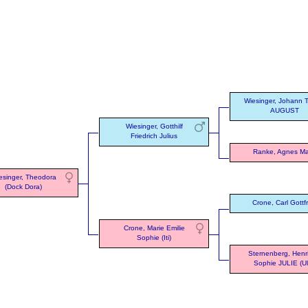
Wiesinger, Johann 
AUGUST
Wiesinger, Gotthilf
Friedrich Julius
Ranke, Agnes Ma
esinger, Theodora
(Dock Dora)
Crone, Carl Gottfr
Crone, Marie Emilie
Sophie (Iti)
Sternenberg, Henri
Sophie JULIE (Ul