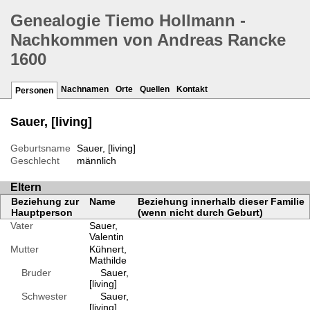
Genealogie Tiemo Hollmann -
Nachkommen von Andreas Rancke
1600
Nachnamen
Orte
Quellen
Kontakt
Personen
Sauer, [living]
Geburtsname
Sauer, [living]
Geschlecht
männlich
Eltern
Beziehung zur
Name
Beziehung innerhalb dieser Familie
Hauptperson
(wenn nicht durch Geburt)
Vater
Sauer,
Valentin
Mutter
Kühnert,
Mathilde
Bruder
Sauer,
[living]
Schwester
Sauer,
[living]