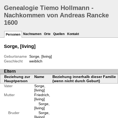
Genealogie Tiemo Hollmann -
Nachkommen von Andreas Rancke
1600
Nachnamen
Orte
Quellen
Kontakt
Personen
Sorge, [living]
Geburtsname
Sorge, [living]
Geschlecht
weiblich
Eltern
Beziehung zur
Name
Beziehung innerhalb dieser Familie
Hauptperson
(wenn nicht durch Geburt)
Vater
Sorge,
[living]
Mutter
Friedrich,
[living]
Sorge,
[living]
Bruder
Sorge,
[living]