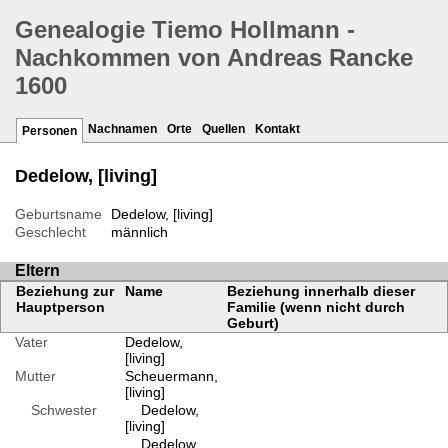
Genealogie Tiemo Hollmann -
Nachkommen von Andreas Rancke
1600
Nachnamen
Orte
Quellen
Kontakt
Personen
Dedelow, [living]
Geburtsname
Dedelow, [living]
Geschlecht
männlich
Eltern
Beziehung zur
Name
Beziehung innerhalb dieser
Hauptperson
Familie (wenn nicht durch
Geburt)
Vater
Dedelow,
[living]
Mutter
Scheuermann,
[living]
Schwester
Dedelow,
[living]
Dedelow,