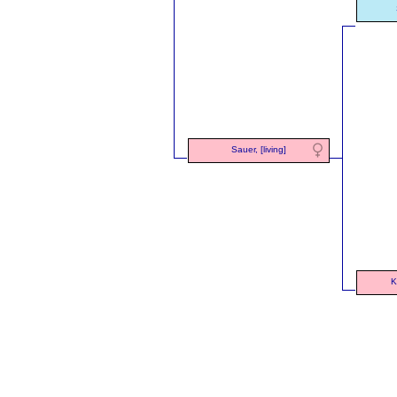
Sauer, [living]
K