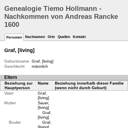
Genealogie Tiemo Hollmann -
Nachkommen von Andreas Rancke
1600
Nachnamen
Orte
Quellen
Kontakt
Personen
Graf, [living]
Geburtsname
Graf, [living]
Geschlecht
männlich
Eltern
Beziehung zur
Name
Beziehung innerhalb dieser Familie
Hauptperson
(wenn nicht durch Geburt)
Vater
Graf,
[living]
Mutter
Sauer,
[living]
Graf,
[living]
Bruder
Graf,
[living]