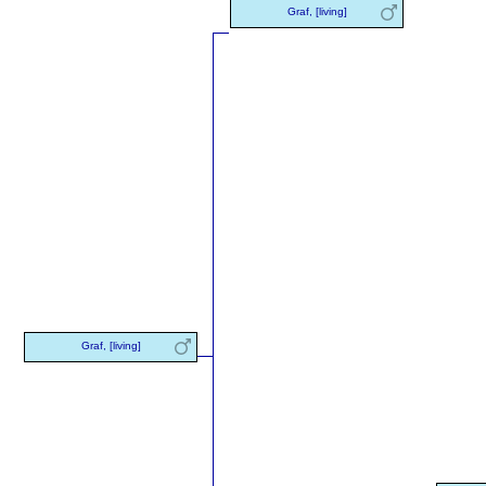
Graf, [living]
Graf, [living]