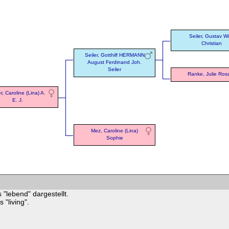
Seiler, Gustav Wi
Christian
Seiler, Gotthilf HERMANN
August Ferdinand Joh.
Seiler
Ranke, Julie Rosa
er, Caroline (Lina) A.
E. J.
Mez, Caroline (Lina)
Sophie
 "lebend" dargestellt.
"living".