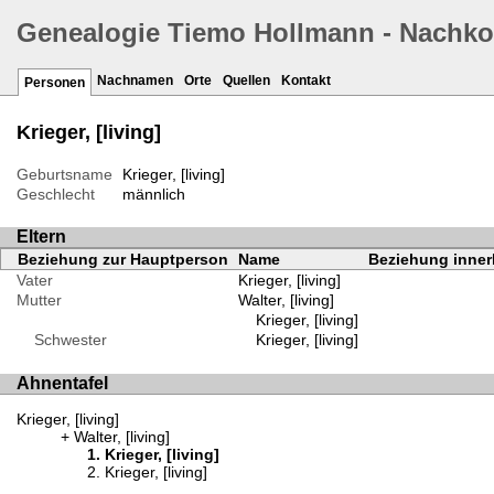
Genealogie Tiemo Hollmann - Nachk
Nachnamen
Orte
Quellen
Kontakt
Personen
Krieger, [living]
Geburtsname
Krieger, [living]
Geschlecht
männlich
Eltern
Beziehung zur Hauptperson
Name
Beziehung innerh
Vater
Krieger, [living]
Mutter
Walter, [living]
Krieger, [living]
Schwester
Krieger, [living]
Ahnentafel
Krieger, [living]
Walter, [living]
Krieger, [living]
Krieger, [living]