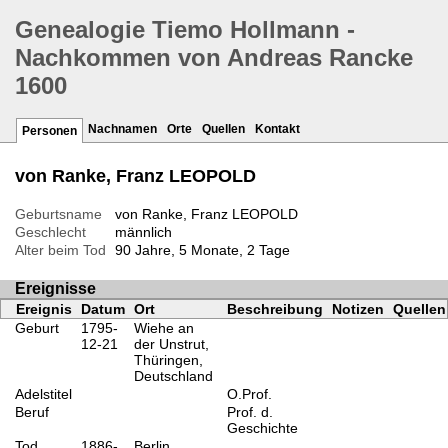
Genealogie Tiemo Hollmann -
Nachkommen von Andreas Rancke
1600
Nachnamen
Orte
Quellen
Kontakt
Personen
von Ranke, Franz LEOPOLD
Geburtsname
von Ranke, Franz LEOPOLD
Geschlecht
männlich
Alter beim Tod
90 Jahre, 5 Monate, 2 Tage
Ereignisse
Ereignis
Datum
Ort
Beschreibung
Notizen
Quellen
Geburt
1795-
Wiehe an
12-21
der Unstrut,
Thüringen,
Deutschland
Adelstitel
O.Prof.
Beruf
Prof. d.
Geschichte
Tod
1886-
Berlin,