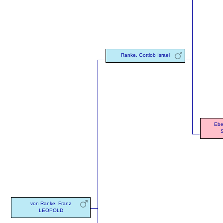
Ranke, Gottlob Israel
Ebe
S
von Ranke, Franz
LEOPOLD