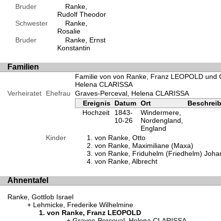
Bruder
Ranke,
Rudolf Theodor
Schwester
Ranke,
Rosalie
Bruder
Ranke, Ernst
Konstantin
Familien
Familie von von Ranke, Franz LEOPOLD und G
Helena CLARISSA
Verheiratet
Ehefrau
Graves-Perceval, Helena CLARISSA
Ereignis
Datum
Ort
Beschrei
Hochzeit
1843-
Windermere,
10-26
Nordengland,
England
Kinder
von Ranke, Otto
von Ranke, Maximiliane (Maxa)
von Ranke, Friduhelm (Friedhelm) Joha
von Ranke, Albrecht
Ahnentafel
Ranke, Gottlob Israel
Lehmicke, Frederike Wilhelmine
von Ranke, Franz LEOPOLD
Graves-Perceval, Helena CLARISSA