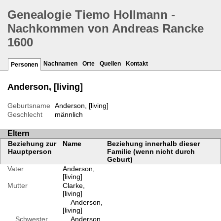
Genealogie Tiemo Hollmann -
Nachkommen von Andreas Rancke
1600
Nachnamen
Orte
Quellen
Kontakt
Personen
Anderson, [living]
Geburtsname
Anderson, [living]
Geschlecht
männlich
Eltern
Beziehung zur
Name
Beziehung innerhalb dieser
Hauptperson
Familie (wenn nicht durch
Geburt)
Vater
Anderson,
[living]
Mutter
Clarke,
[living]
Anderson,
[living]
Schwester
Anderson,