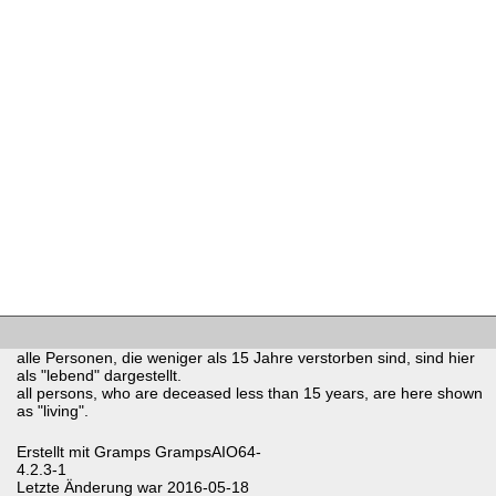
alle Personen, die weniger als 15 Jahre verstorben sind, sind hier
als "lebend" dargestellt.
all persons, who are deceased less than 15 years, are here shown
as "living".
Erstellt mit
Gramps
GrampsAIO64-
4.2.3-1
Letzte Änderung war 2016-05-18