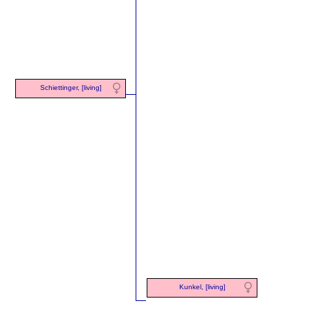
Schiettinger, [living]
Kunkel, [living]