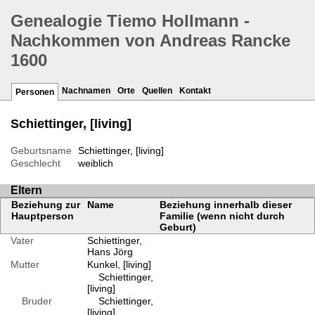
Genealogie Tiemo Hollmann -
Nachkommen von Andreas Rancke
1600
Nachnamen
Orte
Quellen
Kontakt
Personen
Schiettinger, [living]
Geburtsname
Schiettinger, [living]
Geschlecht
weiblich
Eltern
Beziehung zur
Name
Beziehung innerhalb dieser
Hauptperson
Familie (wenn nicht durch
Geburt)
Vater
Schiettinger,
Hans Jörg
Mutter
Kunkel, [living]
Schiettinger,
[living]
Bruder
Schiettinger,
[living]