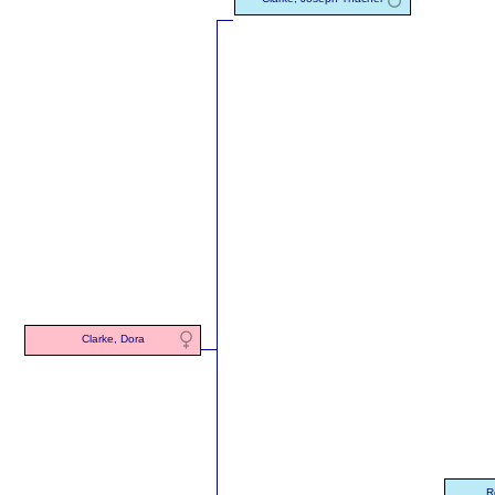
Clarke, Dora
R