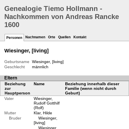
Genealogie Tiemo Hollmann -
Nachkommen von Andreas Rancke
1600
Nachnamen
Orte
Quellen
Kontakt
Personen
Wiesinger, [living]
Geburtsname
Wiesinger, [living]
Geschlecht
männlich
Eltern
Beziehung
Name
Beziehung innerhalb dieser
zur
Familie (wenn nicht durch
Hauptperson
Geburt)
Vater
Wiesinger,
Rudolf Gotthilf
(Rolf)
Mutter
Klar, Hilde
Bruder
Wiesinger,
[living]
Wiesinger,