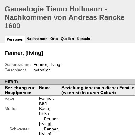
Genealogie Tiemo Hollmann -
Nachkommen von Andreas Rancke
1600
Nachnamen
Orte
Quellen
Kontakt
Personen
Fenner, [living]
Geburtsname
Fenner, [living]
Geschlecht
männlich
Eltern
Beziehung zur
Name
Beziehung innerhalb dieser Familie
Hauptperson
(wenn nicht durch Geburt)
Vater
Fenner,
Karl
Mutter
Koch,
Erika
Fenner,
[living]
Schwester
Fenner,
[living]