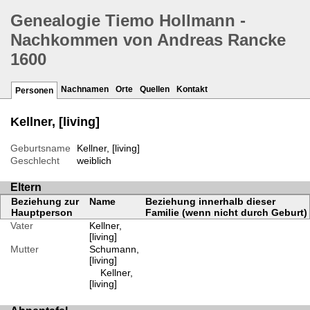
Genealogie Tiemo Hollmann -
Nachkommen von Andreas Rancke
1600
Nachnamen
Orte
Quellen
Kontakt
Personen
Kellner, [living]
Geburtsname
Kellner, [living]
Geschlecht
weiblich
Eltern
Beziehung zur
Name
Beziehung innerhalb dieser
Hauptperson
Familie (wenn nicht durch Geburt)
Vater
Kellner,
[living]
Mutter
Schumann,
[living]
Kellner,
[living]