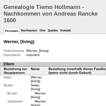
Genealogie Tiemo Hollmann -
Nachkommen von Andreas Rancke
1600
Nachnamen
Orte
Quellen
Kontakt
Personen
Werner, [living]
Geburtsname
Werner, [living]
Geschlecht
männlich
Eltern
Beziehung zur
Name
Beziehung innerhalb dieser Familie
Hauptperson
(wenn nicht durch Geburt)
Vater
Werner,
[living]
Mutter
Seiler,
[living]
Bruder
Werner,
[living]
Schwester
Werner,
[living]