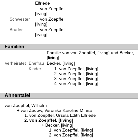
Elfriede
von Zoepffel,
[living]
Schwester
von Zoepffel,
[living]
Bruder
von Zoepffel,
[living]
Familien
Familie von von Zoepffel, [living] und Becker,
[living]
Verheiratet
Ehefrau
Becker, [living]
Kinder
von Zoepffel, [living]
von Zoepffel, [living]
von Zoepffel, [living]
von Zoepffel, [living]
Ahnentafel
von Zoepffel, Wilhelm
von Zadow, Veronika Karoline Minna
von Zoepffel, Ursula Edith Elfriede
von Zoepffel, [living]
Becker, [living]
von Zoepffel, [living]
von Zoepffel, [living]