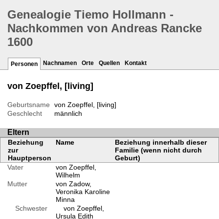
Genealogie Tiemo Hollmann -
Nachkommen von Andreas Rancke
1600
Nachnamen
Orte
Quellen
Kontakt
Personen
von Zoepffel, [living]
Geburtsname
von Zoepffel, [living]
Geschlecht
männlich
Eltern
Beziehung
Name
Beziehung innerhalb dieser
zur
Familie (wenn nicht durch
Hauptperson
Geburt)
Vater
von Zoepffel,
Wilhelm
Mutter
von Zadow,
Veronika Karoline
Minna
Schwester
von Zoepffel,
Ursula Edith