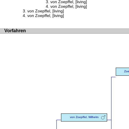
von Zoepffel, [living]
von Zoepffel, [living]
von Zoepffel, [living]
von Zoepffel, [living]
Vorfahren
Zoe
von Zoepffel, Wilhelm