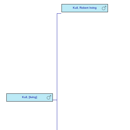
Kull, Robert Irving
Kull, [living]