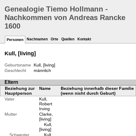
Genealogie Tiemo Hollmann -
Nachkommen von Andreas Rancke
1600
Nachnamen
Orte
Quellen
Kontakt
Personen
Kull, [living]
Geburtsname
Kull, [living]
Geschlecht
männlich
Eltern
Beziehung zur
Name
Beziehung innerhalb dieser Familie
Hauptperson
(wenn nicht durch Geburt)
Vater
Kull,
Robert
Irving
Mutter
Clarke,
[living]
Kull,
[living]
Schwester
Kull,