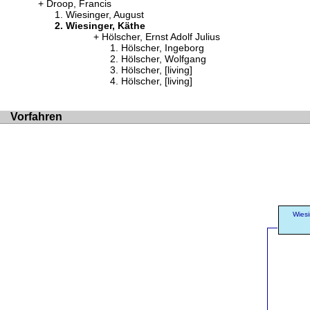
Droop, Francis
Wiesinger, August
Wiesinger, Käthe
Hölscher, Ernst Adolf Julius
Hölscher, Ingeborg
Hölscher, Wolfgang
Hölscher, [living]
Hölscher, [living]
Vorfahren
Wiesi