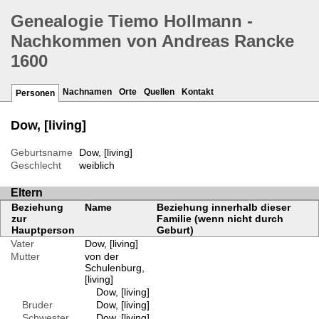
Genealogie Tiemo Hollmann -
Nachkommen von Andreas Rancke
1600
Nachnamen
Orte
Quellen
Kontakt
Personen
Dow, [living]
Geburtsname
Dow, [living]
Geschlecht
weiblich
Eltern
Beziehung
Name
Beziehung innerhalb dieser
zur
Familie (wenn nicht durch
Hauptperson
Geburt)
Vater
Dow, [living]
Mutter
von der
Schulenburg,
[living]
Dow, [living]
Bruder
Dow, [living]
Schwester
Dow, [living]