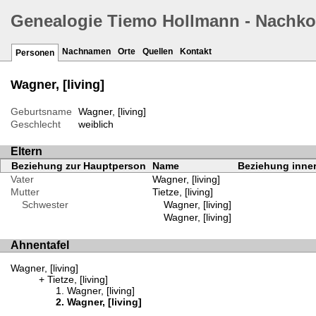
Genealogie Tiemo Hollmann - Nachk
Nachnamen
Orte
Quellen
Kontakt
Personen
Wagner, [living]
Geburtsname
Wagner, [living]
Geschlecht
weiblich
Eltern
Beziehung zur Hauptperson
Name
Beziehung inner
Vater
Wagner, [living]
Mutter
Tietze, [living]
Schwester
Wagner, [living]
Wagner, [living]
Ahnentafel
Wagner, [living]
Tietze, [living]
Wagner, [living]
Wagner, [living]