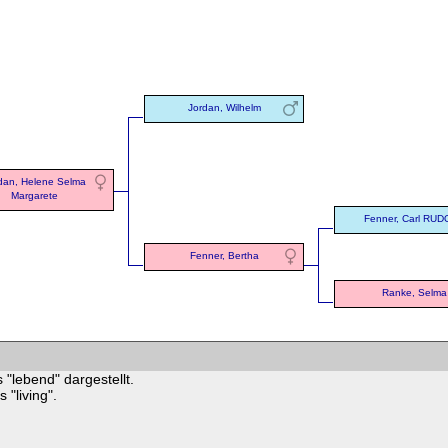
Jordan, Wilhelm
dan, Helene Selma
Margarete
Fenner, Carl RU
Fenner, Bertha
Ranke, Selma
 "lebend" dargestellt.
"living".