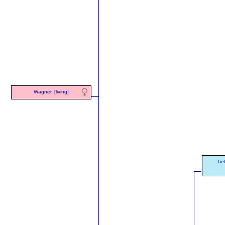
Wagner, [living]
Tie