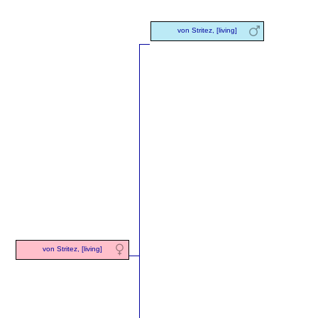
von Stritez, [living]
von Stritez, [living]