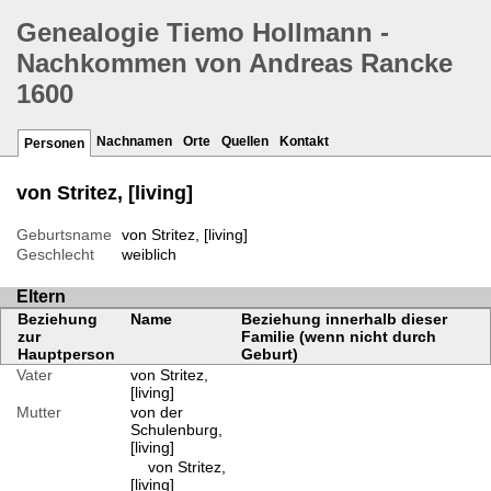
Genealogie Tiemo Hollmann -
Nachkommen von Andreas Rancke
1600
Nachnamen
Orte
Quellen
Kontakt
Personen
von Stritez, [living]
Geburtsname
von Stritez, [living]
Geschlecht
weiblich
Eltern
Beziehung
Name
Beziehung innerhalb dieser
zur
Familie (wenn nicht durch
Hauptperson
Geburt)
Vater
von Stritez,
[living]
Mutter
von der
Schulenburg,
[living]
von Stritez,
[living]