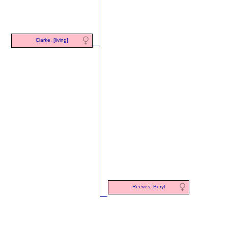
Clarke, [living]
Reeves, Beryl