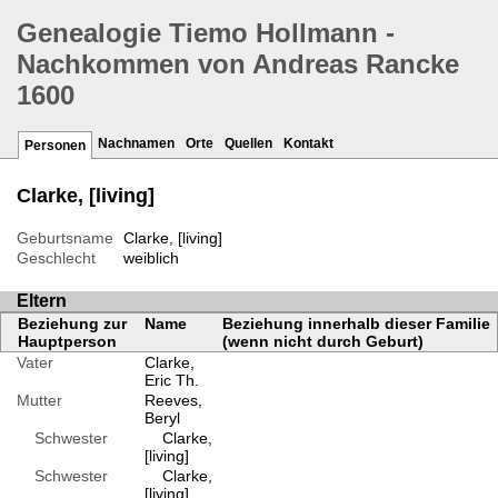
Genealogie Tiemo Hollmann -
Nachkommen von Andreas Rancke
1600
Nachnamen
Orte
Quellen
Kontakt
Personen
Clarke, [living]
Geburtsname
Clarke, [living]
Geschlecht
weiblich
Eltern
Beziehung zur
Name
Beziehung innerhalb dieser Familie
Hauptperson
(wenn nicht durch Geburt)
Vater
Clarke,
Eric Th.
Mutter
Reeves,
Beryl
Schwester
Clarke,
[living]
Schwester
Clarke,
[living]