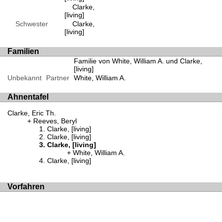
Clarke,
[living]
Schwester
Clarke,
[living]
Familien
Familie von White, William A. und Clarke,
[living]
Unbekannt
Partner
White, William A.
Ahnentafel
Clarke, Eric Th.
Reeves, Beryl
Clarke, [living]
Clarke, [living]
Clarke, [living]
White, William A.
Clarke, [living]
Vorfahren