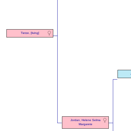
Tietze, [living]
Jordan, Helene Selma
Margarete