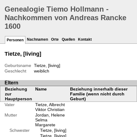
Genealogie Tiemo Hollmann -
Nachkommen von Andreas Rancke
1600
Nachnamen
Orte
Quellen
Kontakt
Personen
Tietze, [living]
Geburtsname
Tietze, [living]
Geschlecht
weiblich
Eltern
Beziehung
Name
Beziehung innerhalb dieser
zur
Familie (wenn nicht durch
Hauptperson
Geburt)
Vater
Tietze, Albrecht
Viktor Christian
Mutter
Jordan, Helene
Selma
Margarete
Schwester
Tietze, [living]
Tietze, [living]