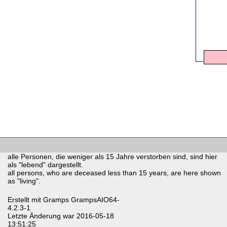
alle Personen, die weniger als 15 Jahre verstorben sind, sind hier
als "lebend" dargestellt.
all persons, who are deceased less than 15 years, are here shown
as "living".
Erstellt mit
Gramps
GrampsAIO64-
4.2.3-1
Letzte Änderung war 2016-05-18
13:51:25