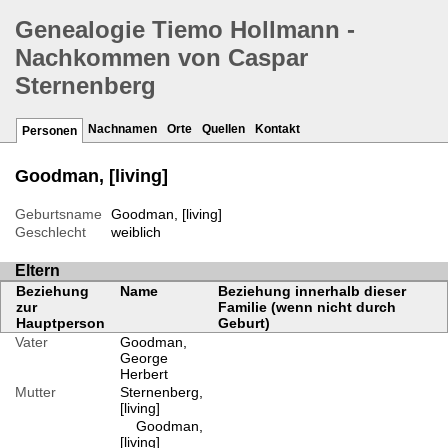
Genealogie Tiemo Hollmann -
Nachkommen von Caspar
Sternenberg
Nachnamen
Orte
Quellen
Kontakt
Personen
Goodman, [living]
Geburtsname
Goodman, [living]
Geschlecht
weiblich
Eltern
Beziehung
Name
Beziehung innerhalb dieser
zur
Familie (wenn nicht durch
Hauptperson
Geburt)
Vater
Goodman,
George
Herbert
Mutter
Sternenberg,
[living]
Goodman,
[living]