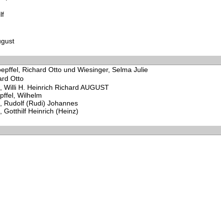
lf
ugust
epffel, Richard Otto und Wiesinger, Selma Julie
ard Otto
, Willi H. Heinrich Richard AUGUST
ffel, Wilhelm
l, Rudolf (Rudi) Johannes
, Gotthilf Heinrich (Heinz)