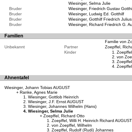
Wiesinger, Selma Julie
Bruder
Wiesinger, Friedrich Gustav Gotthi
Bruder
Wiesinger, Ludwig Ed. Gotthilf
Bruder
Wiesinger, Gotthilf Friedrich Julius
Bruder
Wiesinger, Richard Friedrich G. A
Familien
Familie von Zo
Unbekannt
Partner
Zoepffel, Rich
Kinder
Zoepffel
von Zoep
Zoepffe
Zoepffel
Ahnentafel
Wiesinger, Johann Tobias AUGUST
Ranke, Agnes Marie
Wiesinger, Gottlob Heinrich
Wiesinger, J.F. Ernst AUGUST
Wiesinger, Johannes Wilhelm (Hans)
Wiesinger, Selma Julie
Zoepffel, Richard Otto
Zoepffel, Willi H. Heinrich Richard AUGUST
von Zoepffel, Wilhelm
Zoepffel, Rudolf (Rudi) Johannes