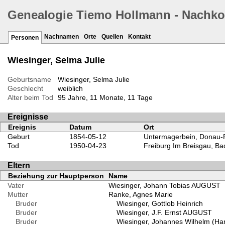
Genealogie Tiemo Hollmann - Nachk
Nachnamen
Orte
Quellen
Kontakt
Personen
Wiesinger, Selma Julie
Geburtsname
Wiesinger, Selma Julie
Geschlecht
weiblich
Alter beim Tod
95 Jahre, 11 Monate, 11 Tage
Ereignisse
Ereignis
Datum
Ort
Geburt
1854-05-12
Untermagerbein, Donau-R
Tod
1950-04-23
Freiburg Im Breisgau, B
Eltern
Beziehung zur Hauptperson
Name
Vater
Wiesinger, Johann Tobias AUGUST
Mutter
Ranke, Agnes Marie
Bruder
Wiesinger, Gottlob Heinrich
Bruder
Wiesinger, J.F. Ernst AUGUST
Bruder
Wiesinger, Johannes Wilhelm (Ha