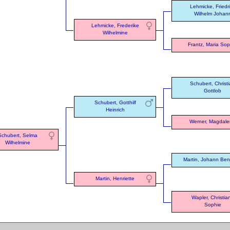
Lehmicke, Friedr
Wilhelm Johan
Lehmicke, Frederike
Wilhelmine
Frantz, Maria Sop
Schubert, Christ
Gottlob
Schubert, Gotthilf
Heinrich
Werner, Magdal
Schubert, Selma
Wilhelmine
Martin, Johann Ben
Martin, Henriette
Wapler, Christia
Sophie