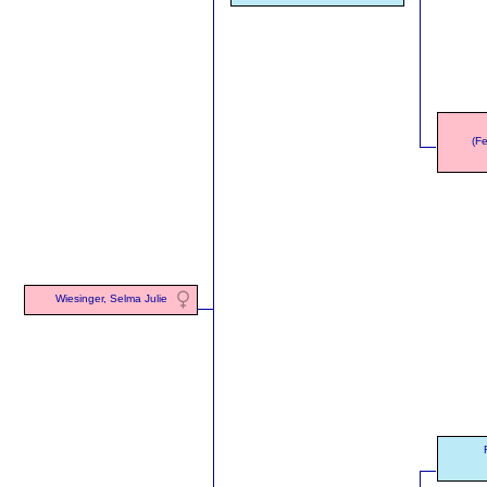
(F
Wiesinger, Selma Julie