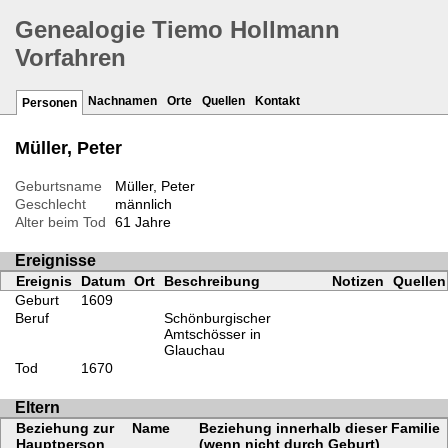
Genealogie Tiemo Hollmann
Vorfahren
Nachnamen
Orte
Quellen
Kontakt
Personen
Müller, Peter
Geburtsname
Müller, Peter
Geschlecht
männlich
Alter beim Tod
61 Jahre
Ereignisse
Ereignis
Datum
Ort
Beschreibung
Notizen
Quellen
Geburt
1609
Beruf
Schönburgischer
Amtschösser in
Glauchau
Tod
1670
Eltern
Beziehung zur
Name
Beziehung innerhalb dieser Familie
Hauptperson
(wenn nicht durch Geburt)