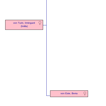
von Turin, Irmingard
(Imilla)
von Este, Berta