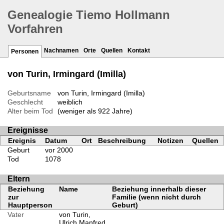
Genealogie Tiemo Hollmann
Vorfahren
Nachnamen
Orte
Quellen
Kontakt
Personen
von Turin, Irmingard (Imilla)
Geburtsname
von Turin, Irmingard (Imilla)
Geschlecht
weiblich
Alter beim Tod
(weniger als 922 Jahre)
Ereignisse
Ereignis
Datum
Ort
Beschreibung
Notizen
Quellen
Geburt
vor 2000
Tod
1078
Eltern
Beziehung
Name
Beziehung innerhalb dieser
zur
Familie (wenn nicht durch
Hauptperson
Geburt)
Vater
von Turin,
Ulrich Manfred