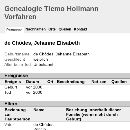
Genealogie Tiemo Hollmann
Vorfahren
Nachnamen
Orte
Quellen
Kontakt
Personen
de Chôdes, Jehanne Elisabeth
Geburtsname
de Chôdes, Jehanne Elisabeth
Geschlecht
weiblich
Alter beim Tod
Unbekannt
Ereignisse
Ereignis
Datum
Ort
Beschreibung
Notizen
Quellen
Geburt
vor 2000
Tod
vor 2000
Eltern
Beziehung
Name
Beziehung innerhalb dieser
zur
Familie (wenn nicht durch
Hauptperson
Geburt)
Vater
de Chôdes,
Poncin