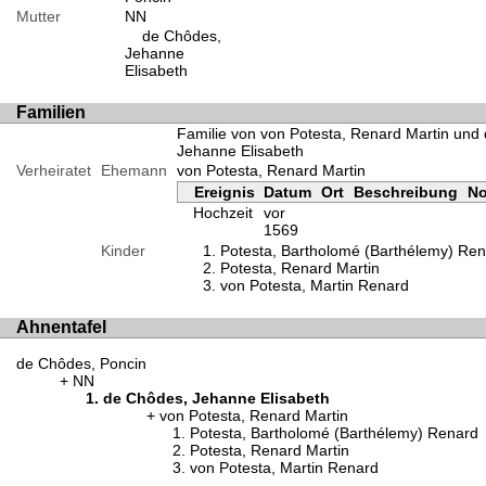
Mutter
NN
de Chôdes,
Jehanne
Elisabeth
Familien
Familie von von Potesta, Renard Martin und
Jehanne Elisabeth
Verheiratet
Ehemann
von Potesta, Renard Martin
Ereignis
Datum
Ort
Beschreibung
No
Hochzeit
vor
1569
Kinder
Potesta, Bartholomé (Barthélemy) Re
Potesta, Renard Martin
von Potesta, Martin Renard
Ahnentafel
de Chôdes, Poncin
NN
de Chôdes, Jehanne Elisabeth
von Potesta, Renard Martin
Potesta, Bartholomé (Barthélemy) Renard
Potesta, Renard Martin
von Potesta, Martin Renard