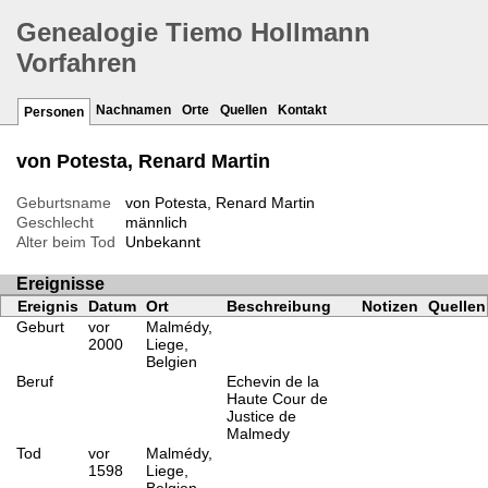
Genealogie Tiemo Hollmann
Vorfahren
Nachnamen
Orte
Quellen
Kontakt
Personen
von Potesta, Renard Martin
Geburtsname
von Potesta, Renard Martin
Geschlecht
männlich
Alter beim Tod
Unbekannt
Ereignisse
Ereignis
Datum
Ort
Beschreibung
Notizen
Quellen
Geburt
vor
Malmédy,
2000
Liege,
Belgien
Beruf
Echevin de la
Haute Cour de
Justice de
Malmedy
Tod
vor
Malmédy,
1598
Liege,