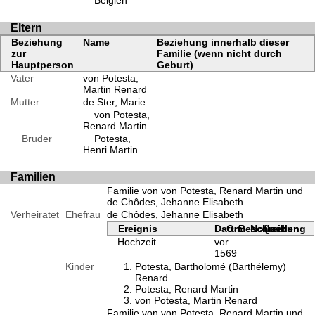
Belgien
Eltern
Beziehung
Name
Beziehung innerhalb dieser
zur
Familie (wenn nicht durch
Hauptperson
Geburt)
Vater
von Potesta,
Martin Renard
Mutter
de Ster, Marie
von Potesta,
Renard Martin
Bruder
Potesta,
Henri Martin
Familien
Familie von von Potesta, Renard Martin und
de Chôdes, Jehanne Elisabeth
Verheiratet
Ehefrau
de Chôdes, Jehanne Elisabeth
Ereignis
Datum
Ort
Beschreibung
Notizen
Quellen
Hochzeit
vor
1569
Kinder
Potesta, Bartholomé (Barthélemy)
Renard
Potesta, Renard Martin
von Potesta, Martin Renard
Familie von von Potesta, Renard Martin und