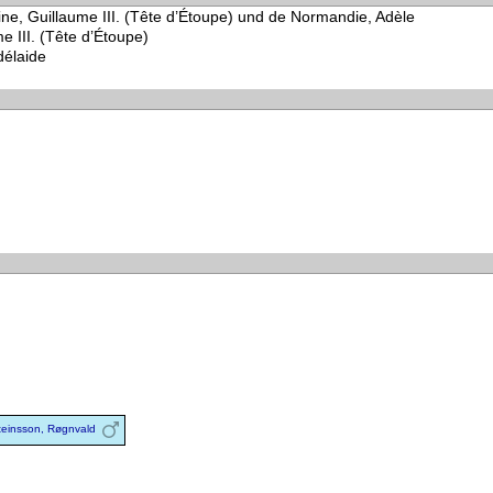
ine, Guillaume III. (Tête d’Étoupe) und de Normandie, Adèle
e III. (Tête d’Étoupe)
délaide
teinsson, Røgnvald