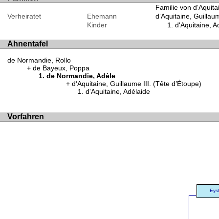
Familie von d‘Aquita
Verheiratet
Ehemann
d‘Aquitaine, Guillaum
Kinder
d'Aquitaine, A
Ahnentafel
de Normandie, Rollo
de Bayeux, Poppa
de Normandie, Adèle
d‘Aquitaine, Guillaume III. (Tête d’Étoupe)
d'Aquitaine, Adélaide
Vorfahren
Eys