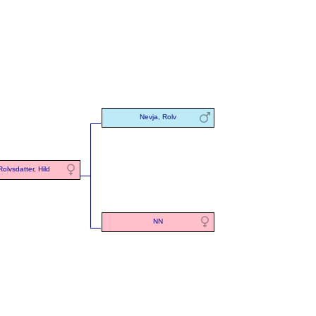
Nevja, Rolv
Rolvsdatter, Hild
NN