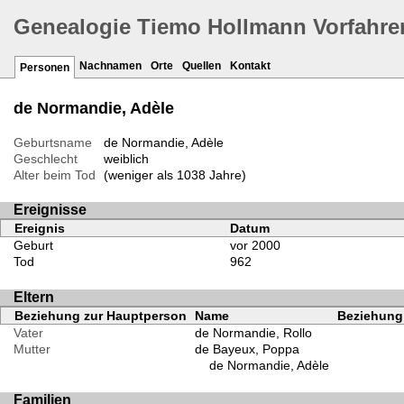
Genealogie Tiemo Hollmann Vorfahre
Nachnamen
Orte
Quellen
Kontakt
Personen
de Normandie, Adèle
Geburtsname
de Normandie, Adèle
Geschlecht
weiblich
Alter beim Tod
(weniger als 1038 Jahre)
Ereignisse
Ereignis
Datum
Geburt
vor 2000
Tod
962
Eltern
Beziehung zur Hauptperson
Name
Beziehung 
Vater
de Normandie, Rollo
Mutter
de Bayeux, Poppa
de Normandie, Adèle
Familien