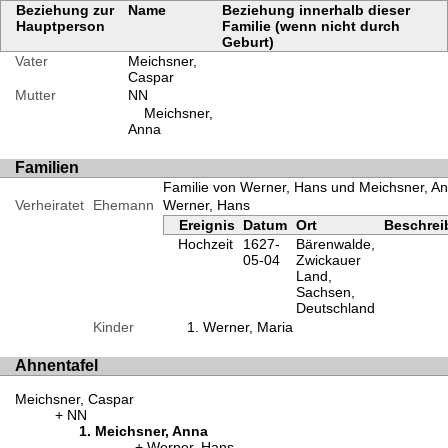
Beziehung zur
Name
Beziehung innerhalb dieser
Hauptperson
Familie (wenn nicht durch
Geburt)
Vater
Meichsner,
Caspar
Mutter
NN
Meichsner,
Anna
Familien
Familie von Werner, Hans und Meichsner, A
Verheiratet
Ehemann
Werner, Hans
Ereignis
Datum
Ort
Beschre
Hochzeit
1627-
Bärenwalde,
05-04
Zwickauer
Land,
Sachsen,
Deutschland
Kinder
Werner, Maria
Ahnentafel
Meichsner, Caspar
NN
Meichsner, Anna
Werner, Hans