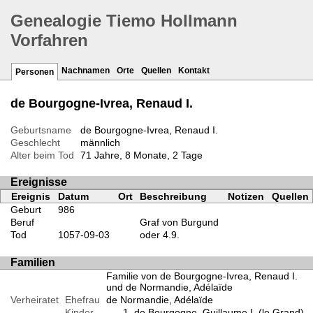
Genealogie Tiemo Hollmann
Vorfahren
Nachnamen
Orte
Quellen
Kontakt
Personen
de Bourgogne-Ivrea, Renaud I.
Geburtsname
de Bourgogne-Ivrea, Renaud I.
Geschlecht
männlich
Alter beim Tod
71 Jahre, 8 Monate, 2 Tage
Ereignisse
Ereignis
Datum
Ort
Beschreibung
Notizen
Quellen
Geburt
986
Beruf
Graf von Burgund
Tod
1057-09-03
oder 4.9.
Familien
Familie von de Bourgogne-Ivrea, Renaud I.
und de Normandie, Adélaïde
Verheiratet
Ehefrau
de Normandie, Adélaïde
Kinder
de Bourgogne, Guillaume I. (le Grand)