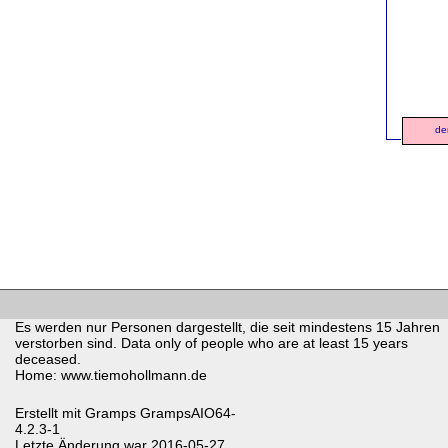
de
Es werden nur Personen dargestellt, die seit mindestens 15 Jahren
verstorben sind. Data only of people who are at least 15 years
deceased.
Home: www.tiemohollmann.de
Erstellt mit
Gramps
GrampsAIO64-
4.2.3-1
Letzte Änderung war 2016-05-27