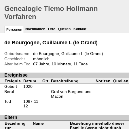
Genealogie Tiemo Hollmann
Vorfahren
Nachnamen
Orte
Quellen
Kontakt
Personen
de Bourgogne, Guillaume I. (le Grand)
Geburtsname
de Bourgogne, Guillaume I. (le Grand)
Geschlecht
männlich
Alter beim Tod
67 Jahre, 10 Monate, 11 Tage
Ereignisse
Ereignis
Datum
Ort
Beschreibung
Notizen
Quellen
Geburt
1020
Beruf
Graf von Burgund und
Mâcon
Tod
1087-11-
12
Eltern
Beziehung
Name
Beziehung innerhalb dieser
zur
Familie (wenn nicht durch