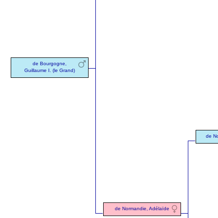
de Bourgogne,
Guillaume I. (le Grand)
de No
de Normandie, Adélaïde