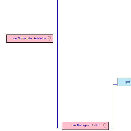
de Normandie, Adélaïde
der 
der Bretagne, Judith