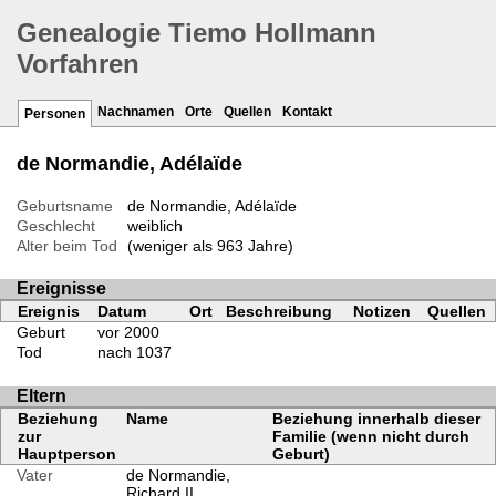
Genealogie Tiemo Hollmann
Vorfahren
Nachnamen
Orte
Quellen
Kontakt
Personen
de Normandie, Adélaïde
Geburtsname
de Normandie, Adélaïde
Geschlecht
weiblich
Alter beim Tod
(weniger als 963 Jahre)
Ereignisse
Ereignis
Datum
Ort
Beschreibung
Notizen
Quellen
Geburt
vor 2000
Tod
nach 1037
Eltern
Beziehung
Name
Beziehung innerhalb dieser
zur
Familie (wenn nicht durch
Hauptperson
Geburt)
Vater
de Normandie,
Richard II.