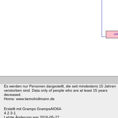
d'
Es werden nur Personen dargestellt, die seit mindestens 15 Jahren
verstorben sind. Data only of people who are at least 15 years
deceased.
Home: www.tiemohollmann.de
Erstellt mit
Gramps
GrampsAIO64-
4.2.3-1
Letzte Änderung war 2016-05-27