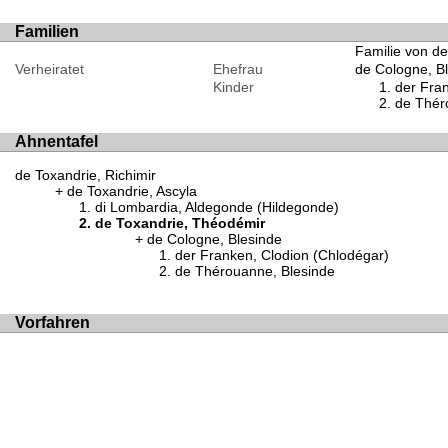
Familien
Familie von d
Verheiratet
Ehefrau
de Cologne, B
Kinder
der Fra
de Thér
Ahnentafel
de Toxandrie, Richimir
de Toxandrie, Ascyla
di Lombardia, Aldegonde (Hildegonde)
de Toxandrie, Théodémir
de Cologne, Blesinde
der Franken, Clodion (Chlodégar)
de Thérouanne, Blesinde
Vorfahren