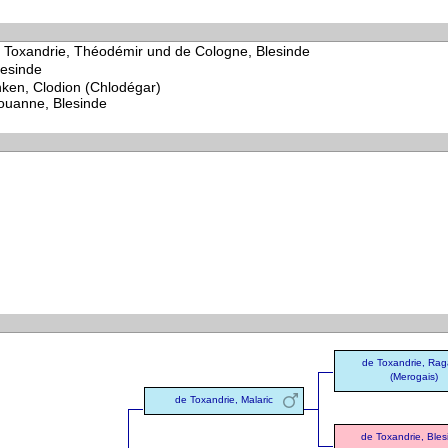
e Toxandrie, Théodémir und de Cologne, Blesinde
lesinde
nken, Clodion (Chlodégar)
ouanne, Blesinde
de Toxandrie, Rag
(Merogais)
de Toxandrie, Malaric
de Toxandrie, Bles