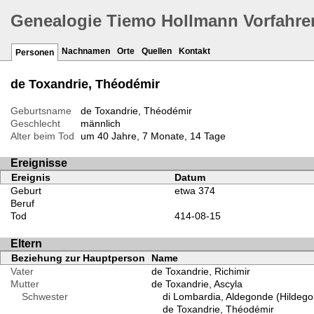
Genealogie Tiemo Hollmann Vorfahre
Nachnamen
Orte
Quellen
Kontakt
Personen
de Toxandrie, Théodémir
Geburtsname
de Toxandrie, Théodémir
Geschlecht
männlich
Alter beim Tod
um 40 Jahre, 7 Monate, 14 Tage
Ereignisse
Ereignis
Datum
Geburt
etwa 374
Beruf
Tod
414-08-15
Eltern
Beziehung zur Hauptperson
Name
Vater
de Toxandrie, Richimir
Mutter
de Toxandrie, Ascyla
Schwester
di Lombardia, Aldegonde (Hildeg
de Toxandrie, Théodémir