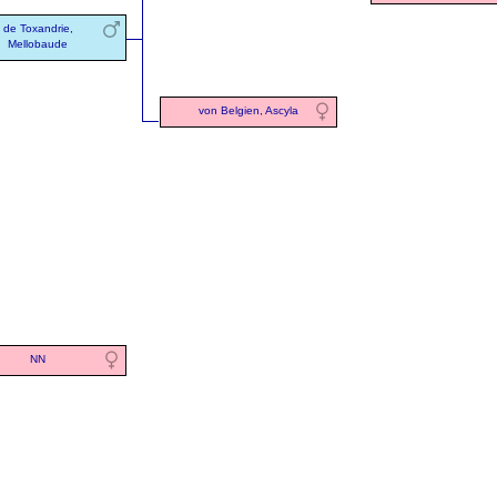
de Toxandrie,
Mellobaude
von Belgien, Ascyla
NN