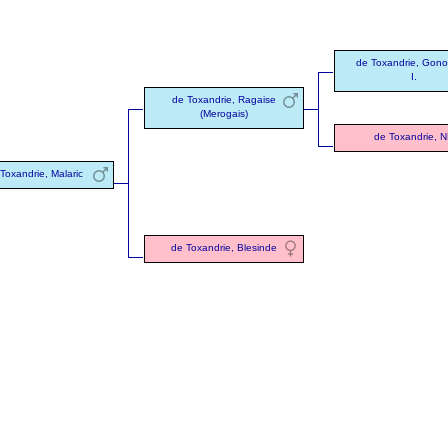
de Toxandrie, Gon
I.
de Toxandrie, Ragaise
(Merogais)
de Toxandrie, 
Toxandrie, Malaric
de Toxandrie, Blesinde