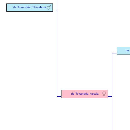
de Toxandrie, Théodémir
de 
de Toxandrie, Ascyla